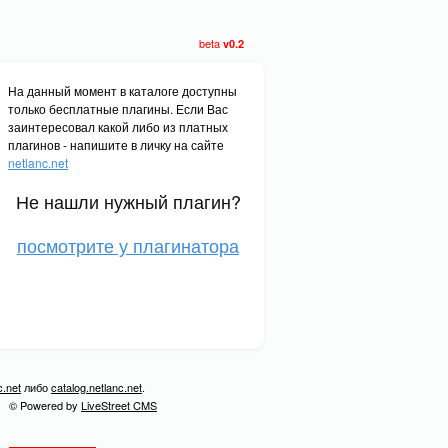
beta
v0.2
На данный момент в каталоге доступны
только бесплатные плагины. Если Вас
заинтересовал какой либо из платных
плагинов - напишите в личку на сайте
netlanc.net
Не нашли нужный плагин?
посмотрите у плагинатора
c.net
либо
catalog.netlanc.net
.
© Powered by
LiveStreet CMS