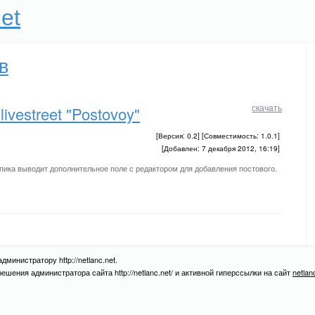
et
в
скачать
ivestreet "Postovoy"
[Версия: 0.2] [Совместимость: 1.0.1]
[Добавлен: 7 декабря 2012, 16:19]
опика выводит дополнительное поле с редактором для добавления постового.
министратору http://netlanc.net.
шения администратора сайта http://netlanc.net/ и активной гиперссылки на сайт
netlan