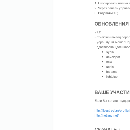
1. Скопировать плагин в 
2. Через панель управле
3. Радоваться ;)
ОБНОВЛЕНИЯ
v1.2
- отключен вывод перс
- убран пункт меню "П
- адаптирован для шаб
synio
developer
new
social
banana
lightblue
ВАШЕ УЧАСТИ
Если Вы хотите поддер
http://livestreet.ru/profile
http://netlanc.net/
СКАЧАТЬ ↓