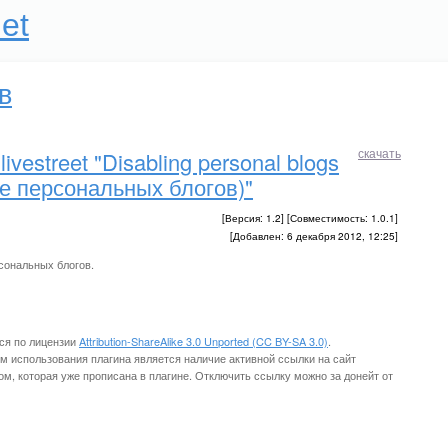
et
в
скачать
ivestreet "Disabling personal blogs
е персональных блогов)"
[Версия: 1.2] [Совместимость: 1.0.1]
[Добавлен: 6 декабря 2012, 12:25]
сональных блогов.
ся по лицензии
Attribution-ShareAlike 3.0 Unported (CC BY-SA 3.0)
.
 использования плагина является наличие активной ссылки на сайт
м, которая уже прописана в плагине. Отключить ссылку можно за донейт от