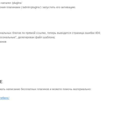
каталог /plugins/
ния плагинами (/admin/plugins/) запустить его активацию.
ональных блогов по прямой ссылке, теперь выводится страница ошибки 404;
ерсональные", делегирован файл шаблона;
лонов
Е
жать написание бесплатных плагинов и можете помочь материально:
/netlanc/